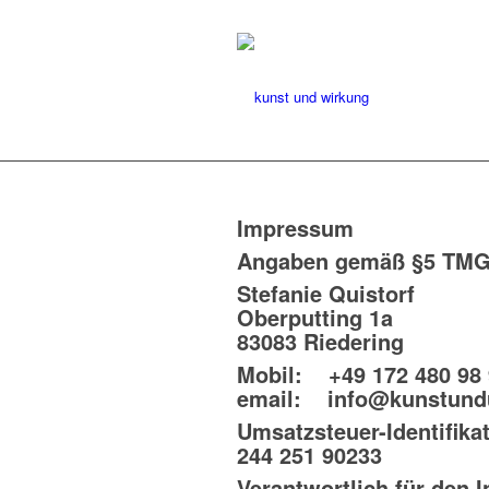
Impressum
Angaben gemäß §5 TM
Stefanie Quistorf
Oberputting 1a
83083 Riedering
Mobil: +49 172 480 98 
email: info@kunstund
Umsatzsteuer-Identifik
244 251 90233
Verantwortlich für den I