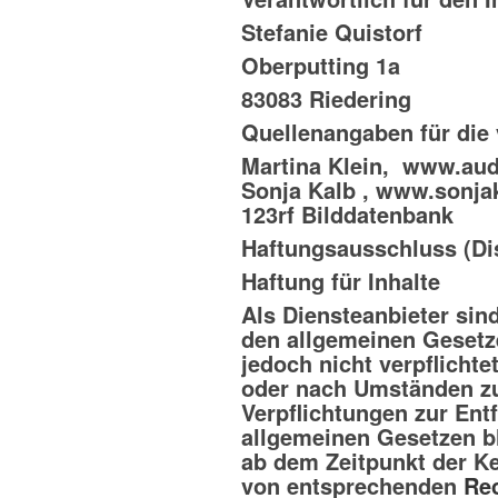
Stefanie Quistorf
Oberputting 1a
83083 Riedering
Quellenangaben für die
Martina Klein, www.au
Sonja Kalb , www.sonja
123rf Bilddatenbank
Haftungsausschluss (Di
Haftung für Inhalte
Als Diensteanbieter sin
den allgemeinen Gesetze
jedoch nicht verpflicht
oder nach Umständen zu 
Verpflichtungen zur En
allgemeinen Gesetzen bl
ab dem Zeitpunkt der K
von entsprechenden
Re