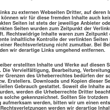
inks zu externen Webseiten Dritter, auf deren I
b können wir für diese fremden Inhalte auch k
nkten Seiten ist stets der jeweilige Anbieter od
linkten Seiten wurden zum Zeitpunkt der Verlin
t. Rechtswidrige Inhalte waren zum Zeitpunkt 
te inhaltliche Kontrolle der verlinkten Seiten
 einer Rechtsverletzung nicht zumutbar. Bei B
den wir derartige Links umgehend entfernen.
reiber erstellten Inhalte und Werke auf diesen 
 Die Vervielfältigung, Bearbeitung, Verbreitung
er Grenzen des Urheberrechtes bedürfen der s
zw. Erstellers. Downloads und Kopien dieser Se
ellen Gebrauch gestattet. Soweit die Inhalte au
wurden, werden die Urheberrechte Dritter beach
ls solche gekennzeichnet. Sollten Sie trotzdem 
g aufmerksam werden, bitten wir um einen ent
Rechtsverletzungen werden wir derartige Inha